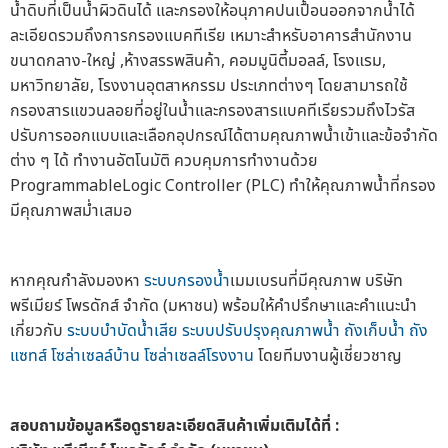
น้ำดิบที่เป็นน้ำผิวดินได้ และกรองให้อนุภาคปนเปื้อนออกจากน้ำได้
ละเอียดรวมถึงการกรองแบคทีเรีย เหมาะสำหรับอาคารสำนักงาน
ขนาดกลาง-ใหญ่ ,ห้างสรรพสินค้า, คอมมูนิตี้มอลล์, โรงแรม,
มหาวิทยาลัย, โรงงานอุตสาหกรรม ประเภทต่างๆ โดยสามารถใช้
กรองสารแขวนลอยที่อยู่ในน้ำและกรองสารแบคทีเรียรวมถึงไวรัส
ปรับการออกแบบและเลือกอุปกรณ์ได้ตามคุณภาพน้ำเข้าและข้อจำกัด
ต่าง ๆ ได้ ทำงานอัตโนมัติ ควบคุมการทำงานด้วย
ProgrammableLogic Controller (PLC) ทำให้คุณภาพน้ำที่กรอง
มีคุณภาพสม่ำเสมอ
หากคุณกำลังมองหา
ระบบกรองน้ำ
เมมเบรนที่มีคุณภาพ บริษัท
พรีเมียร์ โพรดักส์ จำกัด (มหาชน) พร้อมให้คำปรึกษาและคำแนะนำ
เกี่ยวกับ
ระบบบำบัดน้ำเสีย
ระบบปรับปรุงคุณภาพน้ำ
ถังเก็บน้ำ
ถัง
แซทส์
โซล่าเซลล์บ้าน
โซล่าเซลล์โรงงาน
โดยทีมงานผู้เชี่ยวชาญ
สอบถามข้อมูลหรือดูรายละเอียดสินค้าเพิ่มเติมได้ที่ :