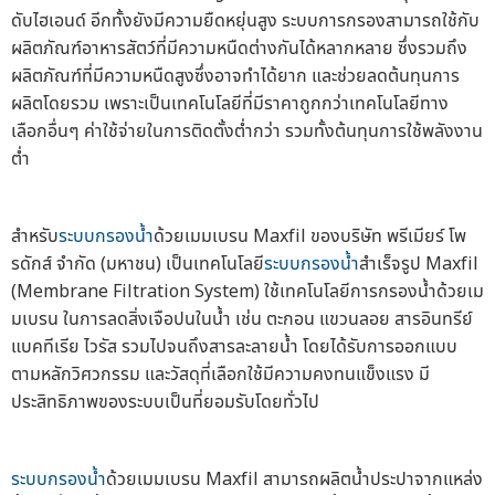
ดับไฮเอนด์ อีกทั้งยังมีความยืดหยุ่นสูง ระบบการกรองสามารถใช้กับ
ผลิตภัณฑ์อาหารสัตว์ที่มีความหนืดต่างกันได้หลากหลาย ซึ่งรวมถึง
ผลิตภัณฑ์ที่มีความหนืดสูงซึ่งอาจทำได้ยาก และช่วยลดต้นทุนการ
ผลิตโดยรวม เพราะเป็นเทคโนโลยีที่มีราคาถูกกว่าเทคโนโลยีทาง
เลือกอื่นๆ ค่าใช้จ่ายในการติดตั้งต่ำกว่า รวมทั้งต้นทุนการใช้พลังงาน
ต่ำ
สำหรับ
ระบบกรองน้ำ
ด้วยเมมเบรน Maxfil ของบริษัท พรีเมียร์ โพ
รดักส์ จำกัด (มหาชน) เป็นเทคโนโลยี
ระบบกรองน้ำ
สำเร็จรูป Maxfil
(Membrane Filtration System) ใช้เทคโนโลยีการกรองน้ำด้วยเม
มเบรน ในการลดสิ่งเจือปนในน้ำ เช่น ตะกอน แขวนลอย สารอินทรีย์
แบคทีเรีย ไวรัส รวมไปจนถึงสารละลายน้ำ โดยได้รับการออกแบบ
ตามหลักวิศวกรรม และวัสดุที่เลือกใช้มีความคงทนแข็งแรง มี
ประสิทธิภาพของระบบเป็นที่ยอมรับโดยทั่วไป
ระบบกรองน้ำ
ด้วยเมมเบรน Maxfil สามารถผลิตน้ำประปาจากแหล่ง