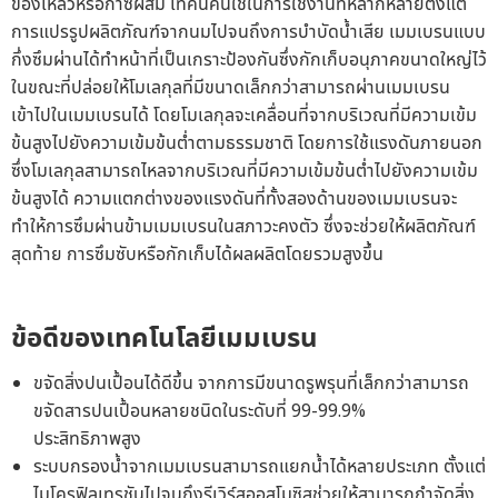
ของเหลวหรือก๊าซผสม เทคนิคนี้ใช้ในการใช้งานที่หลากหลายตั้งแต่
การแปรรูปผลิตภัณฑ์จากนมไปจนถึงการบำบัดน้ำเสีย เมมเบรนแบบ
กึ่งซึมผ่านได้ทำหน้าที่เป็นเกราะป้องกันซึ่งกักเก็บอนุภาคขนาดใหญ่ไว้
ในขณะที่ปล่อยให้โมเลกุลที่มีขนาดเล็กกว่าสามารถผ่านเมมเบรน
เข้าไปในเมมเบรนได้ โดยโมเลกุลจะเคลื่อนที่จากบริเวณที่มีความเข้ม
ข้นสูงไปยังความเข้มข้นต่ำตามธรรมชาติ โดยการใช้แรงดันภายนอก
ซึ่งโมเลกุลสามารถไหลจากบริเวณที่มีความเข้มข้นต่ำไปยังความเข้ม
ข้นสูงได้ ความแตกต่างของแรงดันที่ทั้งสองด้านของเมมเบรนจะ
ทำให้การซึมผ่านข้ามเมมเบรนในสภาวะคงตัว ซึ่งจะช่วยให้ผลิตภัณฑ์
สุดท้าย การซึมซับหรือกักเก็บได้ผลผลิตโดยรวมสูงขึ้น
ข้อดีของเทคโนโลยีเมมเบรน
ขจัดสิ่งปนเปื้อนได้ดีขึ้น จากการมีขนาดรูพรุนที่เล็กกว่าสามารถ
ขจัดสารปนเปื้อนหลายชนิดในระดับที่ 99-99.9%
ประสิทธิภาพสูง
ระบบกรองน้ำจากเมมเบรนสามารถแยกน้ำได้หลายประเภท ตั้งแต่
ไมโครฟิลเทรชันไปจนถึงรีเวิร์สออสโมซิสช่วยให้สามารถกำจัดสิ่ง