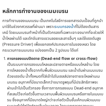
หลักการทำงานของเมมเบรน
การทำงานของเมมเบรน เป็นเทคโนโลยีการแยกสารปนเปื้อนที่ถูกนำ
มาใช้ในช่วงทศวรรษที่ผ่านมา เพราะ
ระบบกรองน้ำ
ที่ไม่ต้องเติมสาร
เคมี โดยเมมเบรนทำหน้าที่เป็นตัวกรองที่เฉพาะเจาะจงมากที่จะช่วยให้
น้ำไหลผ่านได้ และดักจับสารแขวนลอยและสารอื่นๆ และใช้แรงดันสูง
(Pressure Driver) เพื่อแยกองค์ประกอบการในของเหลว โดย
กระบวนการเมมเบรน แบ่งออกเป็น 2 รูปแบบ ได้แก่
การกรองแบบปิดตาย (Dead-end flow or cross-flow)
เป็นระบบการกรองแบบไหลและปลายตายหรือแบบไหลข้าม โดย
การไหลของน้ำตั้งฉากกับพื้นผิวเมมเบรน และน้ำดันผ่านเมมเบรน
ด้วยแรงดัน น้ำทั้งหมดที่ใส่เข้าไปในเซลล์ปลายตายจะไหลผ่านเม
มเบรน อนุภาคที่มีขนาดเล็กกว่าขนาดรูพรุนที่มีประสิทธิภาพจะ
ผ่านเข้าไปเป็นตัวกรอง ซึ่งการการกรองแบบ Dead-end อนุภาค
ที่สะสมไว้จะก่อตัวขึ้นตามเวลาบนพื้นผิวเมมเบรนหรือภายในเมมเบ
รน ซึ่งอนุภาคที่มีขนาดใหญ่กว่าจะก่อตัวเป็นชั้นเค้กบนผิวเมมเบ
รนและทำให้ฟลักซ์การซึมผ่านลดลง โดยมากการกรองแบบ