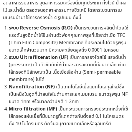
อุตสาหกรรมอาหาร อุตสาหกรรมเครื่องดื่มทุกประเภท ทั้งไวน์ น้ำผล
ไม้และน้ำดื่ม ตลอดจนอุตสาหกรรมทางชีวเคมี โดยกระบวนการเม
มเบรนนำมาใช้การกรองน้ำ 4 รูปแบบ ดังนี้
ระบบ Reverse Osmosis (R.O)
เป็นกระบวนการผลิตน้ำโดยใช้
แรงดันสูงฉีดน้ำให้ซึมผ่านตัวฟอกคุณภาพสูงที่เรียกว่าเยื่อ TFC
(Thin Film Composite) Membrane ที่ประกอบไปด้วยรูพรุน
ขนาดเล็กจำนวนมาก มีความละเอียดสูงถึง 0.0001 ไมครอน
ระบบ Ultrafilteration (UF)
เป็นการกรองโดยใช้ แรงดันน้ำ
(pressure) เป็นตัวขับดันให้น้ำและ สารละลายที่มีขนาดเล็ก ผ่าน
ไส้กรองทีมีลักษณะเป็น เนื้อเยื่อเลือผ่าน (Semi-permeable
membrane) ไปได้
Nanofiltration (NF)
เป็นเทคโนโลยีเยื่อแยกโมเลกุลใหม่ซึ่ง
เป็นหนึ่งในจุดที่น่าสนใจในด้านการแยกเมมเบรน ขนาดรูพรุน NF
ขนาด 1nm หรือมากกว่าปกติ 1-2nm;
Micro filtration (MF)
เป็นกระบวนการกรองประเภทหนึ่งที่ใช้
ไส้กรองแผ่นเยื่อที่มีขนาดรูที่แตกต่างกันตั้งแต่ 0.1 ไมโครเมตร
ถึง 10 ไมโครเมตร ดักจับอนุภาคขนาดเล็กหรือจุลินทรีย์