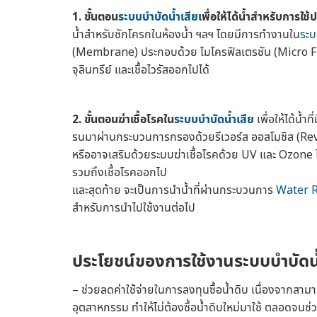
1. ขั้นตอน
ระบบบำบัดน้ำเสีย
เพื่อให้ได้น้ำสำหรับการใช้
น้ำสำหรับชักโครกในห้องน้ำ ฯลฯ โดยมีการทำงานใน
ระบ
(Membrane) ประกอบด้วย ไมโครฟิลเตรชัน (Micro Fi
จุลินทรีย์ และเชื้อไวรัสออกไปได้
2. ขั้นตอนฆ่าเชื้อโรคใน
ระบบบำบัดน้ำเสีย
เพื่อให้ได้น้
รนมาผ่านกระบวนการกรองด้วยรีเวอร์ส ออสโมซิส (Reve
หรืออาจเสริมด้วยระบบฆ่าเชื้อโรคด้วย UV และ Ozone ได้
รวมถึงเชื้อโรคออกไป
และสุดท้าย จะเป็นการนำน้ำที่ผ่านกระบวนการ
Water R
สำหรับการนำไปใช้งานต่อไป
ประโยชน์ของการใช้งาน
ระบบบำบัดน้
– ช่วยลดค่าใช้จ่ายในการลงทุนซื้อน้ำดิบ เนื่องจากสามา
อุตสาหกรรม ทำให้ไม่ต้องซื้อน้ำดิบใหม่มาใช้ ตลอดจน