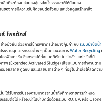
สียที่จะต้องปล่อยลงสู่แหล่งน้ำธรรมชาติให้น้อยลง
ด้านของการมีความรับผิดชอบต่อสังคม และช่วยดูแลรักษาสิ่ง
ร์ โพรดักส์
่างยั่งยืน ด้วยการใช้ทรัพยากรน้ำอย่างคุ้มค่า กับ
ระบบบำบัดน้ำ
ั้งในโรงงานอุตสาหกรรมต่าง ๆ เป็นกระบวนการ
Water Recycling
ที่
ิลเตรชัน ซึ่งกรองได้ทั้งแบคทีเรีย โปรโตชัว และไวรัสที่มี
วภาพ (Extended Activated Sludge) เลียนแบบการทำงานตาม
ารย่อยสลาย ดูดซับ และเปลี่ยนสารต่าง ๆ ที่อยู่ในน้ำเสียให้ลดความ
วนั้น ได้รับการรับรองตามมาตรฐานน้ำทิ้งที่ทางราชการกำหนด
หกรรมต่อได้ หรือจะนำไปบำบัดต่อด้วยระบบ RO, UV, หรือ Ozone