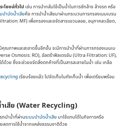
ประโยชน์ทั่วไป
เช่น การนำกลับใช้เป็นน้ำในการซักล้าง ล้างรถ หรือ
บบำบัดน้ำเสีย
คือ การนำน้ำเสียมาผ่านกระบวนการกรองเมมเบรน
ltration: MF) เพื่อกรองและขจัดสารแขวนลอย, อนุภาคละเอียด,
ำที่มีคุณภาพและสะอาดขึ้นอีกขั้น จะมีการนำน้ำที่ผ่านการกรองเมมเบ
rse Osmosis: RO), อัลตร้าฟิลเตรชัน (Ultra Filtration: UF),
ด้วย ซึ่งจะช่วยขจัดสิ่งตกค้างที่เป็นสารละลายในน้ำ เช่น เกลือ
ecycling
เรียบร้อยแล้ว ไปจัดเก็บในถังเก็บน้ำ เพื่อเตรียมพร้อม
ำเสีย
(
Water Recycling
)
รถนำน้ำที่ผ่าน
ระบบบำบัดน้ำเสีย
มาใช้แทนได้ในกิจการหรือ
ช่วยลดการใช้น้ำจากแหล่งธรรมชาติด้วย