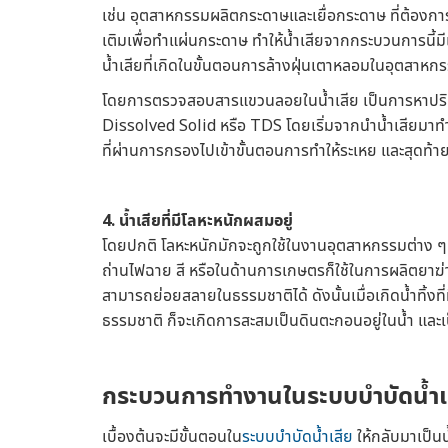
เช่น อุตสาหกรรมผลิตกระดาษและเยื่อกระดาษ ที่ต้องกา
เติมเพื่อทำแผ่นกระดาษ ทำให้น้ำเสียจากกระบวนการนี้ม
น้ำเสียที่เกิดในขั้นตอนการล้างฝุ่นเตาหลอมในอุตสาหกร
โดยการตรวจสอบสารแขวนลอยในน้ำเสีย เป็นการหาปริม
Dissolved Solid หรือ TDS โดยเริ่มจากนำน้ำเสียมาท
ที่ผ่านการกรองไปเข้าขั้นตอนการทำให้ระเหย และสุดท้า
4. น้ำเสียที่มีโลหะหนักผสมอยู่
โดยปกติ โลหะหนักมักจะถูกใช้ในงานอุตสาหกรรมต่าง 
ถ่านไฟฉาย สี หรือในด้านการเกษตรก็ใช้ในการผลิตยาฆ่าแ
สามารถย่อยสลายในธรรมชาติได้ ดังนั้นเมื่อเกิดน้ำทิ้ง
ธรรมชาติ ก็จะเกิดการสะสมเป็นดินตะกอนอยู่ในน้ำ และเป็นพ
กระบวนการทำงานใน
ระบบบำบัดน้ำเ
เบื้องต้นจะมีขั้นตอนใน
ระบบบำบัดน้ำเสีย
ให้กลับมาเป็นน