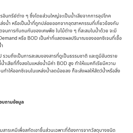
ารอินทรีย์ต่าง ๆ ซึ่งโดยส่วนใหญ่จะเป็นน้ำเสียจากการอุปโภค
แหล่งน้ำ หรือเป็นน้ำที่ถูกปล่อยออกจากอุตสาหกรรมที่เกี่ยวข้องกับ
นการทับถมกันของเศษพืช ใบไม้ต่าง ๆ ที่สะสมในน้ำด้วย จะมี
emand หรือ BOD เป็นค่าที่แสดงผลปริมาณของออกซิเจนที่เชื้อ
้ำ
ั่วไป รวมถึงเป็นการสะสมของสารที่ดูเป็นธรรมชาติ และดูมีอันตราย
ี่น้ำเสียที่ทิ้งลงในแหล่งน้ำมีค่า BOD สูง ทำให้แบคทีเรียมีความ
ทำให้ออกซิเจนในแหล่งน้ำลดน้อยลง ก็จะส่งผลให้สัตว์น้ำหรือสิ่ง
อบถามข้อมูล
ผสมสารเคมีเพื่อสกัดเอาชิ้นส่วนเฉพาะที่ต้องการจากวัสดุบางชนิด