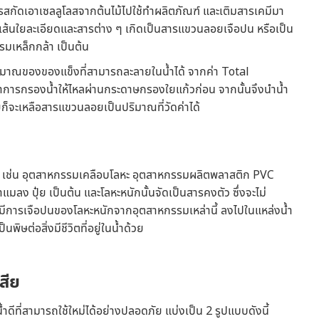
รสกัดเอาเซลลูโลสจากต้นไม้ไปใช้ทำผลิตภัณฑ์ และเติมสารเคมีมา
ีเส้นใยละเอียดและสารต่าง ๆ เกิดเป็นสารแขวนลอยเจือปน หรือเป็น
รมเหล็กกล้า เป็นต้น
าณของของแข็งที่สามารถละลายในน้ำได้ จากค่า Total
ำการกรองน้ำให้ไหลผ่านกระดาษกรองใยแก้วก่อน จากนั้นจึงนำน้ำ
ยก็จะเหลือสารแขวนลอยเป็นปริมาณที่วัดค่าได้
ๆ เช่น อุตสาหกรรมเคลือบโลหะ อุตสาหกรรมผลิตพลาสติก PVC
มลง ปุ๋ย เป็นต้น และโลหะหนักนั้นจัดเป็นสารคงตัว ซึ่งจะไม่
ที่มีการเจือปนของโลหะหนักจากอุตสาหกรรมเหล่านี้ ลงไปในแหล่งน้ำ
ิษต่อสิ่งมีชีวิตที่อยู่ในน้ำด้วย
สีย
้ำดีที่สามารถใช้ใหม่ได้อย่างปลอดภัย แบ่งเป็น 2 รูปแบบดังนี้