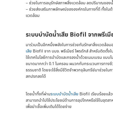
– ช่วยในการอนุรักษ์สภาพสิ่งแวดล้อม ลดปริมาณของน้ำเ
– ช่วยส่งเสริมภาพลักษณ์ขององค์กรในทางที่ดี ทั้งใน
แวดล้อม
ระบบบำบัดน้ำเสีย
Biofil จากพรีเมีย
มาร่วมเป็นอีกหนึ่งพลังในการช่วยกันรักษาสิ่งแวดล้อมอย
เสีย
Biofil จาก บมจ. พรีเมียร์ โพรดักส์ สำหรับติดต
ใช้เทคโนโลยีการบำบัดและกรองน้ำด้วยเมมเบรน แบบไมโครฟ
ขนาดมากกว่า 0.1 ไมครอน ผนวกกับกระบวนการทางชี
ธรรมชาติ โดยจะใช้สิ่งมีชีวิตจำพวกจุลินทรีย์มาช่วยในก
สกปรกลงได้
โดยน้ำทิ้งที่ผ่าน
ระบบบำบัดน้ำเสีย
Biofil เรียบร้อยแล้
สามารถนำไปใช้ประโยชน์ด้านการอุปโภคหรือใช้ในอุตสา
เพื่อฆ่าเชื้อเพิ่มเติมได้โดยง่าย