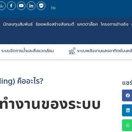
TH
ร
นักลงทุนสัมพันธ์
ร้อยพลังสร้างสังคมดี
แคตตาล๊อค
โครงการอ้างอิง
ระบบจัดการน้ำและสิ่งแวดล้อม
ระบบพลังงานแสงอาทิตย์บนหล
ing) คืออะไร?
แชร
ารทำงานของ
ระบบ