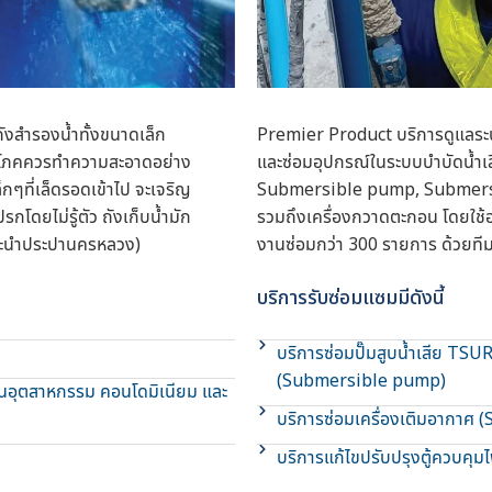
ถังสำรองน้ำทั้งขนาดเล็ก
Premier Product บริการดูแลระบ
บริโภคควรทำความสะอาดอย่าง
และซ่อมอุปกรณ์ในระบบบำบัดน้ำ
ล็กๆที่เล็ดรอดเข้าไป จะเจริญ
Submersible pump, Submersib
รกโดยไม่รู้ตัว ถังเก็บน้ำมัก
รวมถึงเครื่องกวาดตะกอน โดยใช้อะ
แนะนำประปานครหลวง)
งานซ่อมกว่า 300 รายการ ด้วยที
บริการรับซ่อมแซมมีดังนี้
บริการซ่อมปั๊มสูบน้ำเสีย TS
(Submersible pump)
นอุตสาหกรรม คอนโดมิเนียม และ
บริการซ่อมเครื่องเติมอากาศ
บริการแก้ไขปรับปรุงตู้ควบคุมไ