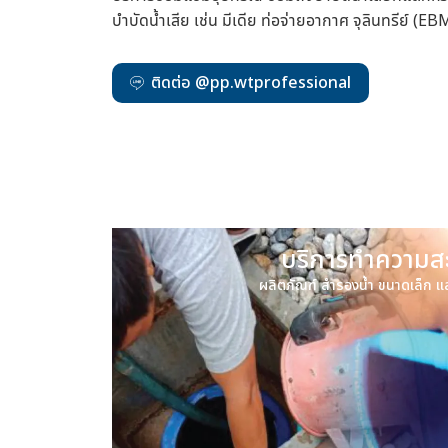
บำบัดน้ำเสีย เช่น มีเดีย ท่อจ่ายอากาศ จุลินทรีย์ (EB
ติดต่อ @pp.wtprofessional
บริการทำความส
ผลิตภัณฑ์ สำรองน้ำ ขนาดเล็ก 