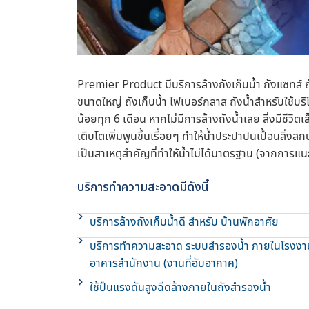
Premier Product มีบริการล้างถังเก็บน้ำ ถังแซทส์ 
ขนาดใหญ่ ถังเก็บน้ำ ไฟเบอร์กลาส ถังน้ำสำหรับใช้
น้อยทุก 6 เดือน หากไม่มีการล้างถังน้ำเลย สิ่งมีชีวิตเ
เติบโตเพิ่มพูนขึ้นเรื่อยๆ ทำให้น้ำประปาปนเปื้อนสิ่งสกป
เป็นสาเหตุสำคัญที่ทำให้น้ำไม่ได้มาตรฐาน (จากการ
บริการทำความสะอาดมีดังนี้
บริการล้างถังเก็บน้ำดี สำหรับ บ้านพักอาศัย
บริการทำความสะอาด ระบบสำรองน้ำ ภายในโรงงา
อาคารสำนักงาน (งานที่อับอากาศ)
ใช้ปืนแรงดันสูงฉีดล้างภายในถังสำรองน้ำ