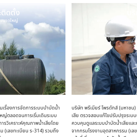
ติดตั้ง
บร
ะขนาดใหญ่
ควบคุมดูแล ดรวจสอบระ
ในเรื่องการจัดการ
ระบบบำบัดน้ำ
บริษัท พรีเมียร์ โพรดักส์ (มหาชน
ใหญ่ตลอดจนการเริ่มเดินระบบ
เสีย ตรวจสอบแก้ไขปรับปรุงระบบ
การวิเคราะห์คุณภาพน้ำเสียโดย
ควบคุมดูแลระบบบำบัดน้ำเสียและ
รม (เลขทะเบียน ร-314) รวมถึง
จากกรมโรงงานอุตสาหกรรม (เลขทะ