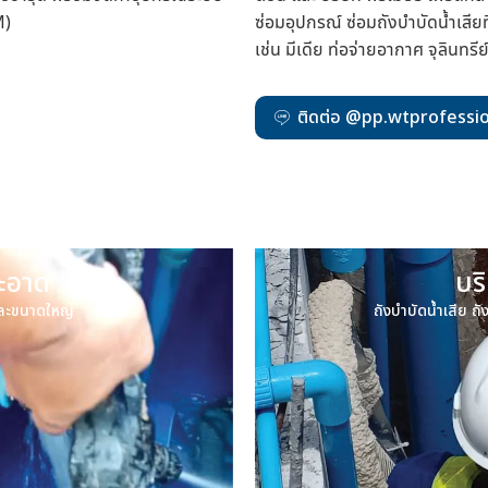
M)
ซ่อมอุปกรณ์ ซ่อมถังบำบัดน้ำเสีย
เช่น มีเดีย ท่อจ่ายอากาศ จุลินทรี
ติดต่อ @pp.wtprofessi
ะอาด
บร
และขนาดใหญ่
ถังบำบัดน้ำเสีย ถ