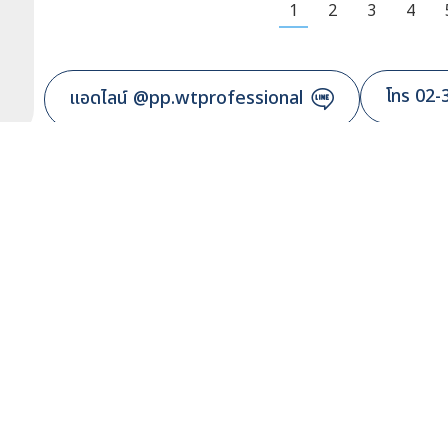
1
2
3
4
โทร 02-
แอดไลน์ @pp.wtprofessional
บไซต์
ติดต่อเรา
บมจ. พรีเมียร์ โพรดักส์
เรา
เลขที่ 2 พรีเมียร์เพลซ ซอยพรีเม
ถนนศรีนครินทร์ แขวงหนองบอ
ฑ์และบริการ
ประเวศ กทม 10250
และเงื่อนไขในการขาย
สั่งซื้อออนไลน์เท่านั้น 02-301
สัมพันธ์
ฝ่ายบริการหลังการขาย
งสร้างสังคมดี