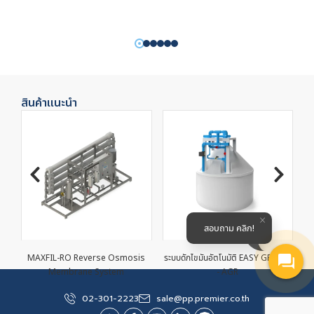
สินค้าแนะนำ
สอบถาม คลิก!
MAXFIL-RO Reverse Osmosis
ระบบดักไขมันอัตโนมัติ EASY GREASE
B
Membrane System
- AGR
02-301-2223
sale@pp.premier.co.th