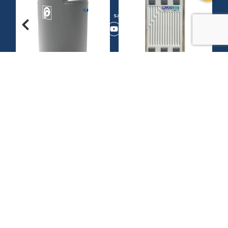
02-301-2223
sale@pp.premier.co.th
AEROWHEEL S SERIES
PLUG & GO
AM
สินค้าที่เพิ่งดูล่าสุด
ข้อมูลหุ้น
ชื่อย่อหุ้น: PPP
0.70 บาท