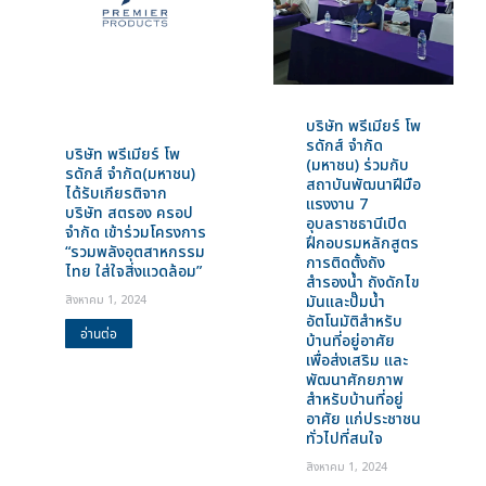
บริษัท พรีเมียร์ โพ
รดักส์ จำกัด
บริษัท พรีเมียร์ โพ
(มหาชน) ร่วมกับ
รดักส์ จำกัด(มหาชน)
สถาบันพัฒนาฝีมือ
ได้รับเกียรติจาก
แรงงาน 7
บริษัท สตรอง ครอป
อุบลราชธานีเปิด
จํากัด เข้าร่วมโครงการ
ฝึกอบรมหลักสูตร
“รวมพลังอุตสาหกรรม
การติดตั้งถัง
ไทย ใส่ใจสิ่งแวดล้อม”
สำรองน้ำ ถังดักไข
มันและปั๊มน้ำ
สิงหาคม 1, 2024
อัตโนมัติสำหรับ
อ่านต่อ
บ้านที่อยู่อาศัย
เพื่อส่งเสริม และ
พัฒนาศักยภาพ
สำหรับบ้านที่อยู่
อาศัย แก่ประชาชน
ทั่วไปที่สนใจ
สิงหาคม 1, 2024