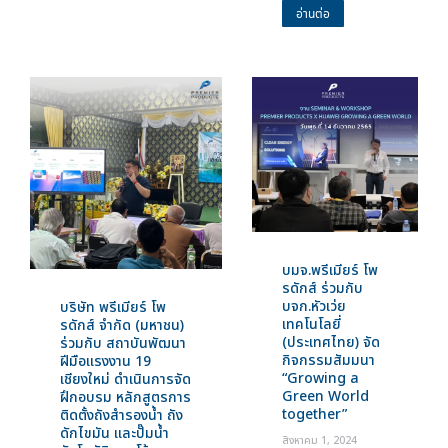
อ่านต่อ
บมจ.พรีเมียร์ โพ
รดักส์ ร่วมกับ
บจก.หัวเว่ย
บริษัท พรีเมียร์ โพ
เทคโนโลยี่
รดักส์ จำกัด (มหาชน)
(ประเทศไทย) จัด
ร่วมกับ สถาบันพัฒนา
กิจกรรมสัมมนา
ฝีมือแรงงาน 19
“Growing a
เชียงใหม่ ดำเนินการจัด
Green World
ฝึกอบรม หลักสูตรการ
together”
ติดตั้งถังสำรองน้ำ ถัง
ดักไขมัน และปั๊มน้ำ
สิงหาคม 1, 2024