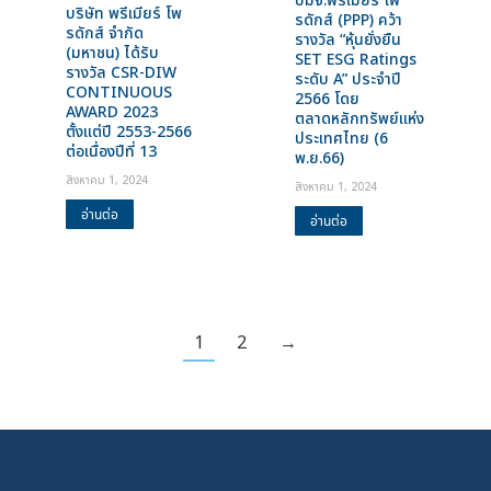
บมจ.พรีเมียร์ โพ
บริษัท พรีเมียร์ โพ
รดักส์ (PPP) คว้า
รดักส์ จำกัด
รางวัล “หุ้นยั่งยืน
(มหาชน) ได้รับ
SET ESG Ratings
รางวัล CSR-DIW
ระดับ A” ประจำปี
CONTINUOUS
2566 โดย
AWARD 2023
ตลาดหลักทรัพย์แห่ง
ตั้งแต่ปี 2553-2566
ประเทศไทย (6
ต่อเนื่องปีที่ 13
พ.ย.66)
สิงหาคม 1, 2024
สิงหาคม 1, 2024
อ่านต่อ
อ่านต่อ
1
2
→