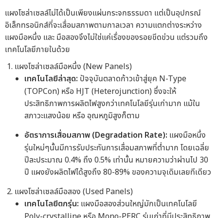
แผงโซล่าเซลล์ไม่ได้เป็นเพียงแผ่นกระจกธรรมดา แต่เป็นอุปกรณ์
อิเล็กทรอนิกส์ที่จะเสื่อมสภาพตามกาลเวลา ความแตกต่างระหว่าง
แผงมือหนึ่ง และ มือสองจึงไม่ใช่แค่เรื่องของรอยขีดข่วน แต่รวมถึง
เทคโนโลยีภายในด้วย
แผงโซล่าเซลล์มือหนึ่ง (New Panels)
เทคโนโลยีล่าสุด:
ปัจจุบันตลาดก้าวเข้าสู่ยุค N-Type
(TOPCon) หรือ HJT (Heterojunction) ซึ่งจะให้
ประสิทธิภาพการผลิตไฟสูงกว่าเทคโนโลยีรุ่นเก่ามาก แม้ใน
สภาวะแสงน้อย หรือ อุณหภูมิสูงก็ตาม
อัตราการเสื่อมสภาพ (Degradation Rate):
แผงมือหนึ่ง
รุ่นใหม่ๆนั้นมีการรับประกันการเสื่อมสภาพที่ต่ำมาก โดยเฉลี่ย
ปีละประมาณ 0.4% ถึง 0.5% เท่านั้น หมายความว่าผ่านไป 30
ปี แผงยังผลิตไฟได้สูงถึง 80-89% ของความจุเดิมเลยทีเดียว
แผงโซล่าเซลล์มือสอง (Used Panels)
เทคโนโลยีตกรุ่น:
แผงมือสองส่วนใหญ่มักเป็นเทคโนโลยี
Poly-crystalline หรือ Mono-PERC รุ่นเก่าที่มีประสิทธิภาพ