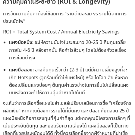
ความคุ้มค่าในระยะยาว (ROI & Longevity)
การวัดความคุ้มค่าต้องใช้สมการ “รายจ่ายสะสม vs รายได้จากการ
ประหยัดไฟ”
ROI = Total System Cost / Annual Electricity Savings
แผงมือหนึ่ง:
จะให้ความมั่นใจในระยะยาว 20-25 ปี คืนทุนเฉลี่ย
ภายใน 4-6 ปี หลังจากนั้น คือกำไรล้วนๆ โดยไม่ต้องกังวลเรื่อง
การซ่อมบำรุง
แผงมือสอง:
อาจคืนทุนเร็วกว่า (2-3 ปี) แต่มีความเสี่ยงสูงที่จะ
เกิด Hotspots (จุดร้อนที่ทำให้แผงไหม้) หรือ ไดโอดเสีย ซึ่งหาก
ต้องเปลี่ยนแผงบ่อยๆ ต้นทุนค่าแรงช่างในการขึ้นไปเปลี่ยนแผง
บนหลังคาจะทำให้ความคุ้มค่าหายไปทันที
จะเห็นว่าการเลือกซื้อแผงโซล่าเซลล์เปรียบเสมือนการซื้อ “เครื่องจักร
ผลิตเงิน” หากคุณต้องการรายได้ที่มั่นคง และ ปลอดภัยตลอด 25 ปี
แผงมือหนึ่งคือการลงทุนที่คุ้มค่าที่สุด แต่หากคุณมีโครงการเล็กๆ ที่
เน้นประหยัดต้นทุน และ ยอมรับความเสี่ยงได้ แผงมือสองก็เป็นทาง
เลือกที่ช่วยประหยัดงบได้ดี ทั้งนี้ควรเลือกซื้อจากผู้จำหน่ายที่น่าเชื่อ