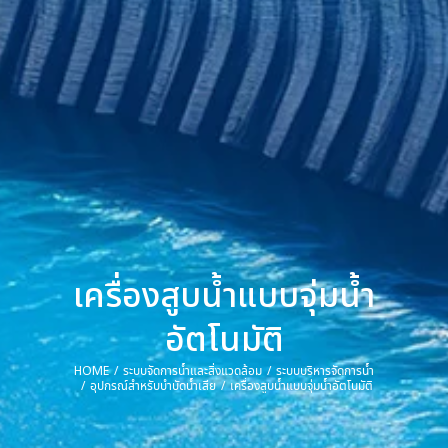
เครื่องสูบน้ำแบบจุ่มน้ำ
อัตโนมัติ
HOME
ระบบจัดการน้ำและสิ่งแวดล้อม
ระบบบริหารจัดการน้ำ
You are here:
อุปกรณ์สำหรับบำบัดน้ำเสีย
เครื่องสูบน้ำแบบจุ่มน้ำอัตโนมัติ