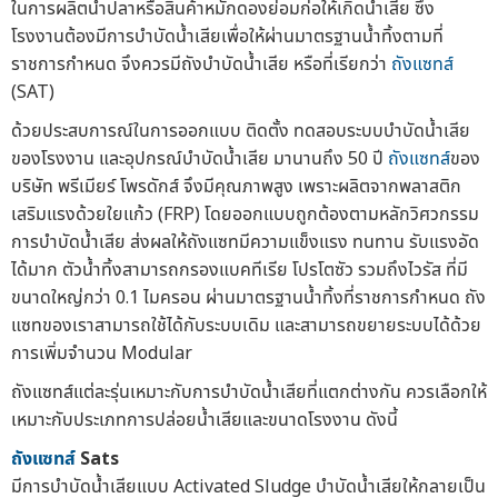
ในการผลิตน้ำปลาหรือสินค้าหมักดองย่อมก่อให้เกิดน้ำเสีย ซึ่ง
โรงงานต้องมีการบำบัดน้ำเสียเพื่อให้ผ่านมาตรฐานน้ำทิ้งตามที่
ราชการกำหนด จึงควรมีถังบำบัดน้ำเสีย หรือที่เรียกว่า
ถังแซทส์
(SAT)
ด้วยประสบการณ์ในการออกแบบ ติดตั้ง ทดสอบระบบบำบัดน้ำเสีย
ของโรงงาน และอุปกรณ์บำบัดน้ำเสีย มานานถึง 50 ปี
ถังแซทส์
ของ
บริษัท พรีเมียร์ โพรดักส์ จึงมีคุณภาพสูง เพราะผลิตจากพลาสติก
เสริมแรงด้วยใยแก้ว (FRP) โดยออกแบบถูกต้องตามหลักวิศวกรรม
การบำบัดน้ำเสีย ส่งผลให้ถังแซทมีความแข็งแรง ทนทาน รับแรงอัด
ได้มาก ตัวน้ำทิ้งสามารถกรองแบคทีเรีย โปรโตซัว รวมถึงไวรัส ที่มี
ขนาดใหญ่กว่า 0.1 ไมครอน ผ่านมาตรฐานน้ำทิ้งที่ราชการกำหนด ถัง
แซทของเราสามารถใช้ได้กับระบบเดิม และสามารถขยายระบบได้ด้วย
การเพิ่มจำนวน Modular
ถังแซทส์แต่ละรุ่นเหมาะกับการบำบัดน้ำเสียที่แตกต่างกัน ควรเลือกให้
เหมาะกับประเภทการปล่อยน้ำเสียและขนาดโรงงาน ดังนี้
ถังแซทส์
Sats
มีการบำบัดน้ำเสียแบบ Activated Sludge บำบัดน้ำเสียให้กลายเป็น