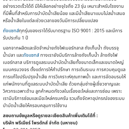
อย่างรวดเร็วได้ดี มีให้เลือกอย่างจุใจถึง 23 รุ่น เหมาะสำหรับโรงงาน
ที่มีพื้นที่สำหรับการบำบัดน้ำเสียน้อย และมีน้ำเสียมาแบบไม่สม่ำเสมอ
หรือน้ำเสียในแต่ละช่วงเวลาของวันมีการเปลี่ยนแปลง
ถังแซทส์
ทุกรุ่นของเราได้รับมาตรฐาน ISO 9001 : 2015 และมีการ
รับประกัน 1 ปี
นอกจากผลิตและจัดจำหน่ายถังไฟเบอร์กลาส ถังเก็บน้ำ ถังบรรจุ
น้ำปลา และ
ถังแซทส์
ทางเรายังมีบริการล้างถังเก็บน้ำ ล้างถังไฟ
เบอร์กลาส บริการดูแลระบบบำบัดน้ำเสียทั้งขนาดเล็กและขนาดใหญ่
แบบครบวงจร ตั้งแต่การให้คำปรึกษา การเดินระบบ การควบคุมดูแล
การแก้ไขปรับปรุงน้ำเสีย การวิเคราะห์คุณภาพน้ำ และการจัดอบรมให้
แก่พนักงานที่ดูแลระบบบำบัดน้ำเสีย ด้วยกลุ่มช่างผู้เชี่ยวชาญและ
วิศวกรเฉพาะด้าน ลูกค้าหมดกังวลในเรื่องอะไหล่และการซ่อม เพราะ
เรามีบริการซ่อมและมีอะไหล่ครบครัน รวมถึงจัดหาอุปกรณ์ของระบบ
บำบัดน้ำเสียให้ครอบคลุมการใช้งาน
สอบถามข้อมูลหรือดูรายละเอียดสินค้าเพิ่มเติมได้ที่ :
บริษัท พรีเมียร์ โพรดักส์ จำกัด (มหาชน)