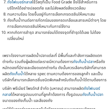
ถังไฟเบอร์กลาส
ใช้วัสดุที่เป็น Food Grade จึงใช้สำหรับการ
บริโภคได้อย่างปลอดภัย และไม่ส่งผลต่อสิ่งแวดล้อม
ทนความร้อน โดยขึ้นอยู่กับการเลือกเกรดเรซินให้เหมาะสม
ถังเก็บน้ำทนต่อการกัดกร่อนของกรดเกลือและสารเคมีต่างๆ โดย
การเลือกเกรดเรซินให้เหมาะกับการใช้งาน
หากเกิดการชำรุด สามารถซ่อมได้ตรงจุดที่ชำรุดได้เลย ไม่ต้อง
เปลี่ยนใหม่
เพราะโรงงานการผลิตน้ำปลาแต่ละที่ มีพื้นที่และกำลังการผลิตแตก
ต่างกัน รวมถึงผู้ผลิตแต่ละรายมีความต้องการ
ถังเก็บน้ำปลา
หรือถัง
หมักดองที่มีรายละเอียดแตกต่างกัน ดังนั้นควรเลือกบริษัทที่สามารถ
ผลิต
ถังเก็บน้ำ
ได้หลาย spec ตามความต้องการของลูกค้า และเป็น
บริษัทที่สามารถเลือกเรซิ่นชนิดพิเศษสำหรับถังเก็บน้ำได้ตามต้องการ
บริษัท พรีเมียร์ โพรดักส์ จำกัด (มหาชน) สามารถผลิต
ถังไฟเบอร์
กลาส
ได้หลายรูปแบบตามที่ลูกค้าต้องการ ทั้งรูปแบบ
ถังเก็บน้ำปลา
ขนาดของถังเก็บน้ำ และสีของถัง