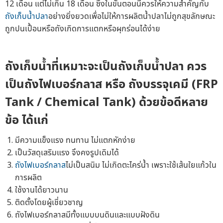
12 เดือน แต่ไม่เกิน 18 เดือน ซึ่งในขั้นตอนนี้ควรให้ความสำคัญกับ
ถังเก็บน้ำปลา
อย่างยิ่งยวดเพื่อไม่ให้การผลิตน้ำปลาไม่ถูกสุขลักษณะ
ถูกปนเปื้อนหรือถังเกิดการแตกหรือผุกร่อนได้ง่าย
ถังเก็บน้ำ
ที่เหมาะจะเป็น
ถังเก็บน้ำปลา
ควร
เป็น
ถังไฟเบอร์กลาส
หรือ ถังบรรจุเคมี (FRP
Tank / Chemical Tank) ด้วยข้อดีหลาย
ข้อ ได้แก่
มีความแข็งแรง ทนทาน ไม่แตกหักง่าย
เป็นวัสดุเสริมแรง จึงคงรูปเดิมได้
ถังไฟเบอร์กลาส
ไม่เป็นสนิม ไม่เกิดตะไคร่น้ำ เพราะใช้เส้นใยแก้วใน
การผลิต
ใช้งานได้ยาวนาน
ติดตั้งโดยผู้เชี่ยวชาญ
ถังไฟเบอร์กลาสมีทั้งแบบบนดินและแบบฝังดิน