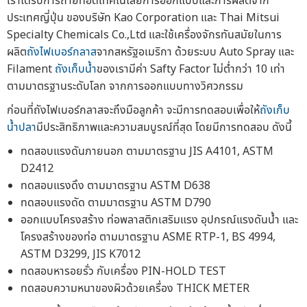
เราได้รับการถ่ายทอดเทคโนโลยีการออกแบบและการผลิตจาก
ประเทศญี่ปุ่น ของบริษัท Kao Corporation และ Thai Mitsui
Specialty Chemicals Co.,Ltd และใช้เครื่องจักรทันสมัยในการ
ผลิต
ถังไฟเบอร์กลาส
จากสหรัฐอเมริกา ด้วยระบบ Auto Spray และ
Filament
ถังเก็บน้ำ
ของเรามีค่า Safty Factor ไม่ต่ำกว่า 10 เท่า
ตามมาตรฐานระดับโลก จากการออกแบบทางวิศวกรรม
ก่อนที่ถังไฟเบอร์กลาสจะถึงมือลูกค้า จะมีการทดสอบเพื่อให้
ถังเก็บ
น้ำปลา
มีประสิทธิภาพและความสมบูรณ์ที่สุด โดยมีการทดสอบ ดังนี้
ทดสอบแรงดันภายนอก ตามมาตรฐาน JIS A4101, ASTM
D2412
ทดสอบแรงดึง ตามมาตรฐาน ASTM D638
ทดสอบแรงดัด ตามมาตรฐาน ASTM D790
ออกแบบโครงสร้าง ท่อพลาสติกเสริมแรง อุปกรณ์แรงดันน้ำ และ
โครงสร้างของท่อ ตามมาตรฐาน ASME RTP-1, BS 4994,
ASTM D3299, JIS K7012
ทดสอบหารอยรั่ว กับเครื่อง PIN-HOLD TEST
ทดสอบความหนาของผิวด้วยเครื่อง THICK METER