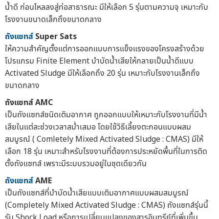
น้ำดี ก่อนไหลลงสู่ท่อสาธารณะ มีให้เลือก 5 รุ่นตามความจุ เหมาะกับ
โรงงานขนาดเล็กถึงขนาดกลาง
ถังแซทส์
Super Sats
ให้ความสำคัญตั้งแต่การออกแบบการแข็งแรงของโครงสร้างด้วย
โปรแกรม Finite Element บำบัดน้ำเสียให้กลายเป็นน้ำดีแบบ
Activated Sludge มีให้เลือกถึง 20 รุ่น เหมาะกับโรงงานเล็กถึง
ขนาดกลาง
ถังแซทส์ AMC
เป็นถังแซทส์ชนิดเติมอากาศ ถูกออกแบบให้เหมาะกับโรงงานที่มีน้ำ
เสียในแต่ละช่วงเวลาสม่ำเสมอ โดยใช้วิธีเลี้ยงตะกอนแบบผสม
สมบูรณ์ ( Comletely Mixed Activated Sludge : CMAS) มีให้
เลือก 18 รุ่น เหมาะสำหรับโรงงานที่ต้องการประหยัดพื้นที่ในการติด
ตั้งถังแซทส์ เพราะมีระบบรวมอยู่ในชุดเดียวกัน
ถังแซทส์
AME
เป็นถังแซทส์ที่บำบัดน้ำเสียแบบเติมอากาศแบบผสมสมบูรณ์
(Completely Mixed Activated Sludge : CMAS) ถังแซทส์รุ่นนี้
รับ Shock Load หรือการเปลี่ยนแปลงของสารอินทรีย์ที่เพิ่มขึ้น