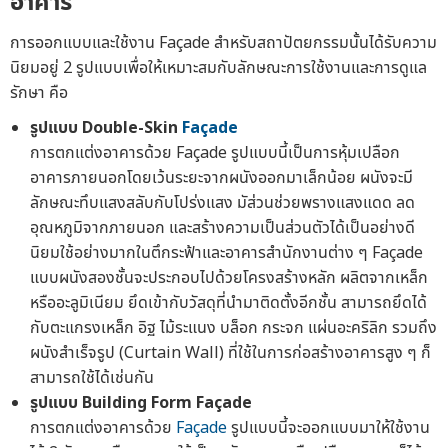
อาคาร
การออกแบบและใช้งาน Façade สำหรับสถาปัตยกรรมนั้นได้รับความ
นิยมอยู่ 2 รูปแบบเพื่อให้เหมาะสมกับลักษณะการใช้งานและการดูแล
รักษา คือ
รูปแบบ Double-Skin
Façade
การตกแต่งอาคารด้วย Façade รูปแบบนี้เป็นการหุ้มเปลือก
อาคารภายนอกโดยเว้นระยะจากผนังออกมาเล็กน้อย ผนังจะมี
ลักษณะทึบแสงสลับกับโปร่งแสง มัส่วนช่วยพรางแสงแดด ลด
อุณหภูมิจากภายนอก และสร้างความเป็นส่วนตัวได้เป็นอย่างดี
นิยมใช้อย่างมากในตึกระฟ้าและอาคารสำนักงานต่าง ๆ Façade
แบบผนังสองชั้นจะประกอบไปด้วยโครงสร้างหลัก ผลิตจากเหล็ก
หรืออะลูมิเนียม ยึดเข้ากับวัสดุที่นำมาติดตั้งอีกชั้น สามารถยึดได้
กับตะแกรงเหล็ก อิฐ ไม้ระแนง บล็อก กระจก แผ่นอะคริลิก รวมถึง
ผนังสำเร็จรูป (Curtain Wall) ที่ใช้ในการก่อสร้างอาคารสูง ๆ ก็
สามารถใช้ได้เช่นกัน
รูปแบบ Building Form Façade
การตกแต่งอาคารด้วย
Façade
รูปแบบนี้จะออกแบบมาให้ใช้งาน