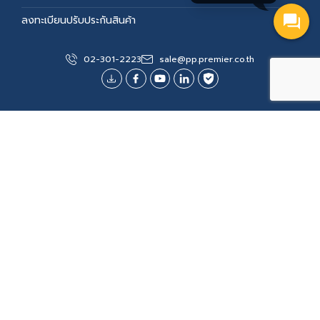
ลงทะเบียนปรับประกันสินค้า
ติดต่อเรา
02-301-2223
sale@pp.premier.co.th
บมจ. พรีเมียร์ โพรดักส์
เลขที่ 2 พรีเมียร์เพลซ ซอยพรีเมียร์ 2 ถนนศรีนครินทร์ แขวง
หนองบอน เขตประเวศ กทม 10250
สั่งซื้อออนไลน์เท่านั้น 02-301-2223
ฝ่ายบริการหลังการขาย
02-301-2327 (08.00-17.00 น.)
084-387-5477
Call Center 0-2301-2100-1
Fax 0-2398-1301
sale@pp.premier.co.th
Line : @pp.wtprofessional
รับข่าวสาร