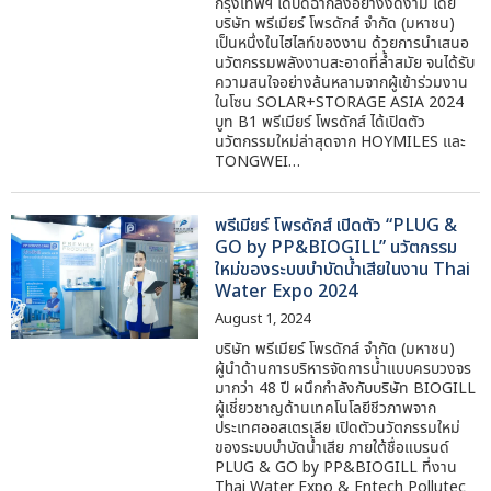
กรุงเทพฯ ได้ปิดฉากลงอย่างงดงาม โดย
บริษัท พรีเมียร์ โพรดักส์ จำกัด (มหาชน)
เป็นหนึ่งในไฮไลท์ของงาน ด้วยการนำเสนอ
นวัตกรรมพลังงานสะอาดที่ล้ำสมัย จนได้รับ
ความสนใจอย่างล้นหลามจากผู้เข้าร่วมงาน
ในโซน SOLAR+STORAGE ASIA 2024
บูท B1 พรีเมียร์ โพรดักส์ ได้เปิดตัว
นวัตกรรมใหม่ล่าสุดจาก HOYMILES และ
TONGWEI…
พรีเมียร์ โพรดักส์ เปิดตัว “PLUG &
GO by PP&BIOGILL” นวัตกรรม
ใหม่ของระบบบำบัดน้ำเสียในงาน Thai
Water Expo 2024
August 1, 2024
บริษัท พรีเมียร์ โพรดักส์ จำกัด (มหาชน)
ผู้นำด้านการบริหารจัดการน้ำแบบครบวงจร
มากว่า 48 ปี ผนึกกำลังกับบริษัท BIOGILL
ผู้เชี่ยวชาญด้านเทคโนโลยีชีวภาพจาก
ประเทศออสเตรเลีย เปิดตัวนวัตกรรมใหม่
ของระบบบำบัดน้ำเสีย ภายใต้ชื่อแบรนด์
PLUG & GO by PP&BIOGILL ที่งาน
Thai Water Expo & Entech Pollutec