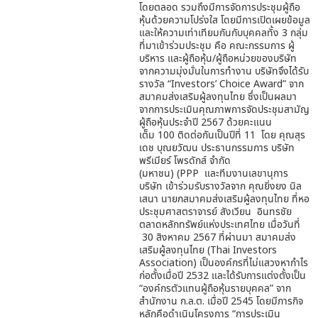
โดยตลอด รวมถึงมีการจัดการประชุมผู้ถือ
หุ้นด้วยความโปร่งใส โดยมีการเปิดเผยข้อมูล
และให้ความเท่าเทียมกันกับบุคคลทั้ง 3 กลุ่ม
ที่มาเข้าร่วมประชุม คือ คณะกรรมการ ผู้
บริหาร และผู้ถือหุ้น/ผู้ถือหน่วยของบริษัท
จากความมุ่งมั่นในการทำงาน บริษัทจึงได้รับ
รางวัล “Investors’ Choice Award” จาก
สมาคมส่งเสริมผู้ลงทุนไทย ซึ่งเป็นผลมา
จากการประเมินคุณภาพการจัดประชุมสามัญ
ผู้ถือหุ้นประจำปี 2567 ด้วยคะแนน
เต็ม 100 ติดต่อกันเป็นปีที่ 11 โดย คุณสุร
เดช บุณยวัฒน ประธานกรรมการ บริษัท
พรีเมียร์ โพรดักส์ จำกัด
(มหาชน) (PPP และทีมงานเลขานุการ
บริษัท เข้าร่วมรับรางวัลจาก คุณยิ่งยง นิล
เสนา นายกสมาคมส่งเสริมผู้ลงทุนไทย ที่หอ
ประชุมศาสตราจารย์ สังเวียน อินทรชัย
ตลาดหลักทรัพย์แห่งประเทศไทย เมื่อวันที่
30 สิงหาคม 2567 ที่ผ่านมา สมาคมส่ง
เสริมผู้ลงทุนไทย (Thai Investors
Association) เป็นองค์กรที่ไม่แสวงหากำไร
ก่อตั้งเมื่อปี 2532 และได้รับการแต่งตั้งเป็น
“องค์กรตัวแทนผู้ถือหุ้นรายบุคคล” จาก
สำนักงาน ก.ล.ต. เมื่อปี 2545 โดยมีภารกิจ
หลักคือดำเนินโครงการ “การประเมิน